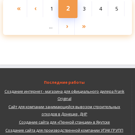
Первая
«
←
‹
Текущая
2
Page
1
Page
3
Page
4
Page
5
Нумерация
страниц
страница
страница
Следующая
›
Последняя
»
…
страница
страница
Последние работы
Создание интернет - магазина для официального дилера Frank
Original
Сайт для компании занимающейся вывозом строительных
отходов в Донецке, ДНР
Создание сайта для «Пенной станции» в Якутске
Создание сайта для производственной компании УПАК ГРУПП