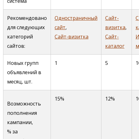
система
Рекомендовано
Одностраничный
Сайт-
С
для следующих
сайт
,
визитка
,
к
категорий
Сайт-визитка
Сайт-
И
сайтов:
каталог
м
Новых групп
1
5
1
объявлений в
месяц, шт.
15%
12%
1
Возможность
пополнения
кампании,
% за