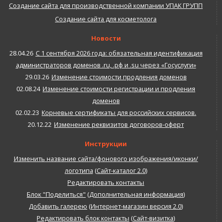
Создание сайта для производственной компании УПАК ГРУПП
Создание сайта для косметолога
Новости
28.04.26
С 1 сентября 2026 года: обязательная идентификация
администраторов доменов .ru, .рф и .su через «Госуслуги»
29.03.26
Изменение стоимости продления доменов
02.08.24
Изменение стоимости регистрации и продления
доменов
02.02.23
Корневые сертификаты для российских сервисов.
20.12.22
Изменение реквизитов договоров-оферт
Инструкции
Изменить название сайта/фонового изображения/иконки/
логотипа
(
Сайт-каталог 2.0
)
Редактировать контакты
Блок "Поделиться"
(
Дополнительная информация
)
Добавить галерею
(
Интернет-магазин версия 2.0
)
Редактировать блок контакты
(
Сайт-визитка
)