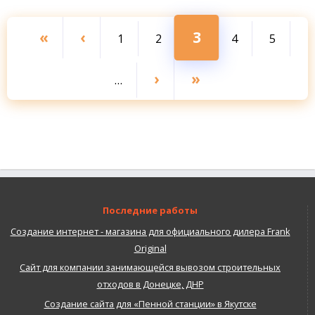
Первая
«
←
‹
Текущая
3
Page
1
Page
2
Page
4
Page
5
Нумерация
страниц
страница
страница
Следующая
›
Последняя
»
…
страница
страница
Последние работы
Создание интернет - магазина для официального дилера Frank
Original
Сайт для компании занимающейся вывозом строительных
отходов в Донецке, ДНР
Создание сайта для «Пенной станции» в Якутске