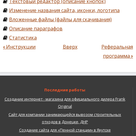
Текстовый редактор (описание кнопок)
Изменение названия сайта, иконки, логотипа
Вложенные файлы (файлы для скачивания)
Описание параграфов
Статистика
‹
Инструкции
Вверх
Реферальная
Перекрёстные
программа
›
ссылки
книги
для
Одностраничный
сайт
Последние работы
Создание интернет - магазина для официального дилера Frank
Original
Сайт для компании занимающейся вывозом строительных
отходов в Донецке, ДНР
Создание сайта для «Пенной станции» в Якутске