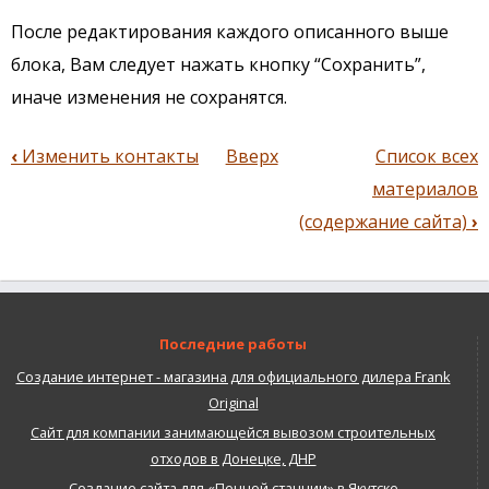
После редактирования каждого описанного выше
блока, Вам следует нажать кнопку “Сохранить”,
иначе изменения не сохранятся.
‹
Изменить контакты
Вверх
Список всех
Перекрёстные
материалов
ссылки
книги
(содержание сайта)
›
для
Редактирование
меню
Последние работы
Создание интернет - магазина для официального дилера Frank
Original
Сайт для компании занимающейся вывозом строительных
отходов в Донецке, ДНР
Создание сайта для «Пенной станции» в Якутске