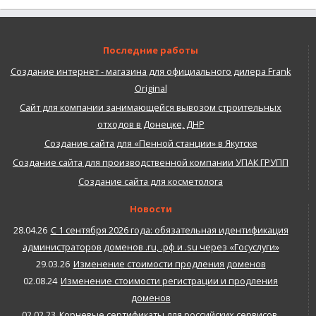
для
Архив
документации:
Последние работы
Сайт-
визитка
Создание интернет - магазина для официального дилера Frank
Original
Сайт для компании занимающейся вывозом строительных
отходов в Донецке, ДНР
Создание сайта для «Пенной станции» в Якутске
Создание сайта для производственной компании УПАК ГРУПП
Создание сайта для косметолога
Новости
28.04.26
С 1 сентября 2026 года: обязательная идентификация
администраторов доменов .ru, .рф и .su через «Госуслуги»
29.03.26
Изменение стоимости продления доменов
02.08.24
Изменение стоимости регистрации и продления
доменов
02.02.23
Корневые сертификаты для российских сервисов.