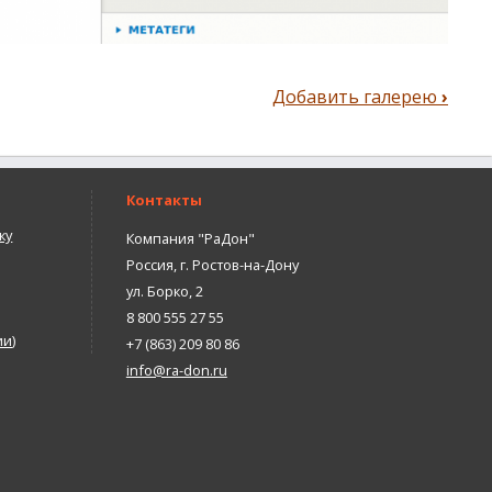
Добавить галерею
›
Контакты
ку
Компания "РаДон"
Россия
,
г. Ростов-на-Дону
ул. Борко, 2
8 800 555 27 55
ии
)
+7 (863) 209 80 86
info@ra-don.ru