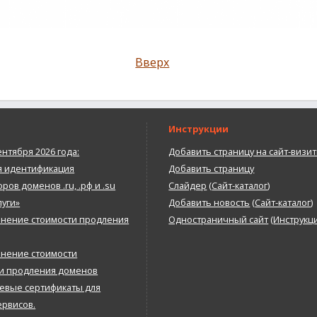
Вверх
Инструкции
ентября 2026 года:
Добавить страницу на сайт-визит
я идентификация
Добавить страницу
ров доменов .ru, .рф и .su
Слайдер
(
Сайт-каталог
)
луги»
Добавить новость
(
Сайт-каталог
)
нение стоимости продления
Одностраничный сайт
(
Инструкц
нение стоимости
 и продления доменов
евые сертификаты для
ервисов.