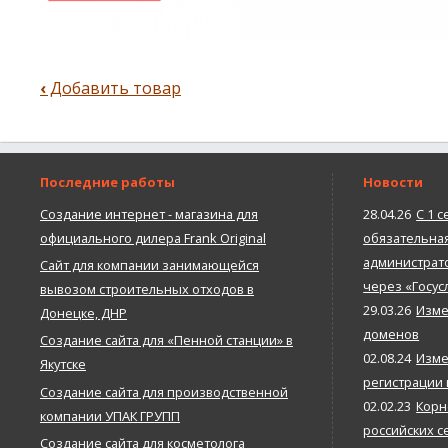
‹
Добавить товар
Перекрёстные
ссылки
Последние работы
Новости
книги
Создание интернет - магазина для
28.04.26
С 1 с
официального дилера Frank Original
обязательна
для
администрато
Сайт для компании занимающейся
через «Госус
вывозом строительных отходов в
Добавить
29.03.26
Изме
Донецке, ДНР
доменов
Создание сайта для «Пенной станции» в
страницу
02.08.24
Изме
Якутске
регистрации
Создание сайта для производственной
02.02.23
Корн
компании УПАК ГРУПП
российских с
Создание сайта для косметолога