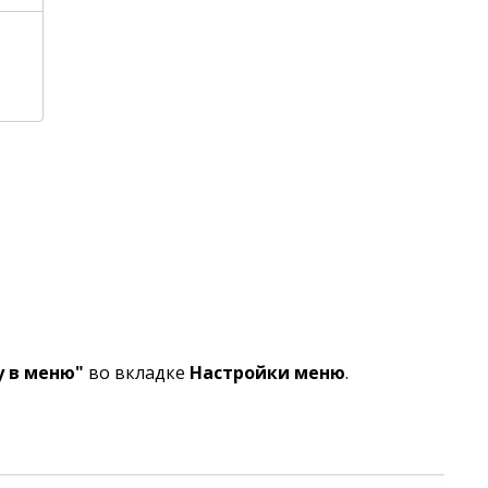
у в меню"
во вкладке
Настройки меню
.