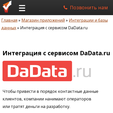
Позвонить нам
Главная
Магазин приложений
Интеграции и базы
Строка
данных
Интеграция с сервисом DaData.ru
навигации
Интеграция с сервисом DaData.ru
Чтобы привести в порядок контактные данные
клиентов, компании нанимают операторов
или тратят деньги на разработку.