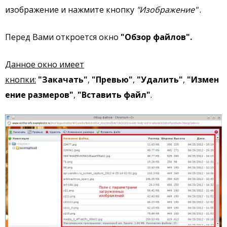
изображение и нажмите кнопку
"Изображение"
.
Перед Вами откроется окно
"Обзор файлов".
Данное окно имеет
кнопки:
"Закачать"
,
"Превью"
,
"Удалить"
,
"Измен
ение размеров"
,
"Вставить файл"
.