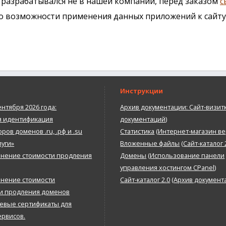
айт разрабатывался не в нашей компании, перед заказом
с
 о возможности применения данных приложений к сайту
Инструкции
ентября 2026 года:
Архив документации: Сайт-визит
я идентификация
документаций
)
ров доменов .ru, .рф и .su
Статистика
(
Интернет-магазин ве
луги»
Вложенные файлы
(
Сайт-каталог 
нение стоимости продления
Домены
(
Использование панели
управления хостингом CPanel
)
нение стоимости
Сайт-каталог 2.0
(
Архив документ
 и продления доменов
евые сертификаты для
ервисов.