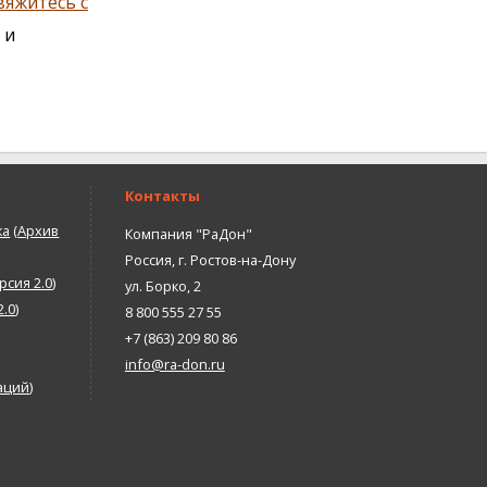
вяжитесь с
 и
Контакты
ка
(
Архив
Компания "РаДон"
Россия
,
г. Ростов-на-Дону
рсия 2.0
)
ул. Борко, 2
2.0
)
8 800 555 27 55
+7 (863) 209 80 86
info@ra-don.ru
аций
)