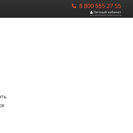
8 800 555 27 55
Личный кабинет
ать
ся