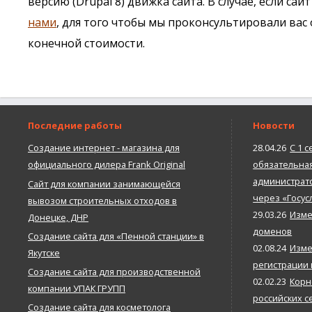
версию (Drupal 8) движка сайта. В случае, если с
нами
, для того чтобы мы проконсультировали вас
конечной стоимости.
Последние работы
Новости
Создание интернет - магазина для
28.04.26
С 1 с
официального дилера Frank Original
обязательна
администрато
Сайт для компании занимающейся
через «Госус
вывозом строительных отходов в
29.03.26
Изме
Донецке, ДНР
доменов
Создание сайта для «Пенной станции» в
02.08.24
Изме
Якутске
регистрации
Создание сайта для производственной
02.02.23
Корн
компании УПАК ГРУПП
российских с
Создание сайта для косметолога