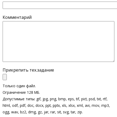
Комментарий
Прикрепить тех.задание
Только один файл.
Ограничение 128 МБ.
Допустимые типы: gif, jpg, png, bmp, eps, tif, pict, psd, txt, rtf,
html, odf, pdf, doc, docx, ppt, pptx, xls, xlsx, xml, avi, mov, mp3,
ogg, wav, bz2, dmg, gz, jar, rar, sit, svg, tar, zip.