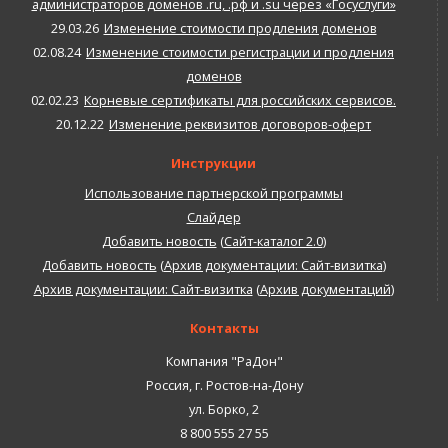
администраторов доменов .ru, .рф и .su через «Госуслуги»
29.03.26
Изменение стоимости продления доменов
02.08.24
Изменение стоимости регистрации и продления
доменов
02.02.23
Корневые сертификаты для российских сервисов.
20.12.22
Изменение реквизитов договоров-оферт
Инструкции
Использование партнерской программы
Слайдер
Добавить новость
(
Сайт-каталог 2.0
)
Добавить новость
(
Архив документации: Сайт-визитка
)
Архив документации: Сайт-визитка
(
Архив документаций
)
Контакты
Компания "РаДон"
Россия
,
г. Ростов-на-Дону
ул. Борко, 2
8 800 555 27 55