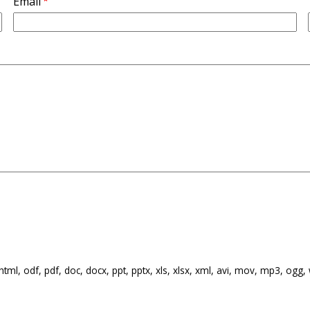
Email
html, odf, pdf, doc, docx, ppt, pptx, xls, xlsx, xml, avi, mov, mp3, ogg, wa