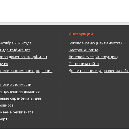
Инструкции
ентября 2026 года:
Боковое меню
(
Сайт-визитка
)
я идентификация
Настройки сайта
ров доменов .ru, .рф и .su
Лицевой счет
(
Инструкции
)
луги»
Статистика сайта
нение стоимости продления
Доступ к панели управления сай
нение стоимости
 и продления доменов
евые сертификаты для
ервисов.
нение реквизитов
ферт