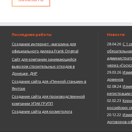
Последние работы
Новости
Создание интернет - магазина для
28.04.26
С 1 с
официального дилера Frank Original
обязательна
администрато
Сайт для компании занимающейся
через «Госус
вывозом строительных отходов в
29.03.26
Изме
Донецке, ДНР
доменов
Создание сайта для «Пенной станции» в
02.08.24
Изме
Якутске
регистрации
Создание сайта для производственной
02.02.23
Корн
компании УПАК ГРУПП
российских с
Создание сайта для косметолога
20.12.22
Изме
договоров-о