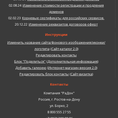
02.08.24
Изменение стоимости регистрации и продления
доменов
02.02.23
Корневые сертификаты для российских сервисов.
20.12.22
Изменение реквизитов договоров-оферт
Инструкции
Изменить название сайта/фонового изображения/иконки/
логотипа
(
Сайт-каталог 2.0
)
Редактировать контакты
Блок "Поделиться"
(
Дополнительная информация
)
Добавить галерею
(
Интернет-магазин версия 2.0
)
Редактировать блок контакты
(
Сайт-визитка
)
Контакты
Компания "РаДон"
Россия
,
г. Ростов-на-Дону
ул. Борко, 2
8 800 555 27 55