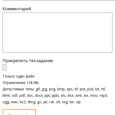
Комментарий
Прикрепить тех.задание
Только один файл.
Ограничение 128 МБ.
Допустимые типы: gif, jpg, png, bmp, eps, tif, pict, psd, txt, rtf,
html, odf, pdf, doc, docx, ppt, pptx, xls, xlsx, xml, avi, mov, mp3,
ogg, wav, bz2, dmg, gz, jar, rar, sit, svg, tar, zip.