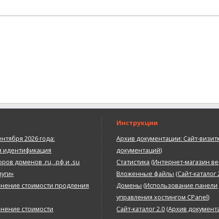
Инструкции
ентября 2026 года:
Архив документации: Сайт-визит
я идентификация
документаций
)
ров доменов .ru, .рф и .su
Статистика
(
Интернет-магазин ве
луги»
Вложенные файлы
(
Сайт-каталог 
нение стоимости продления
Домены
(
Использование панели
управления хостингом CPanel
)
нение стоимости
Сайт-каталог 2.0
(
Архив документ