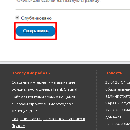
Последние работы
Новости
Создание интернет - магазина для
28.04.26
С 1 с
официального дилера Frank Original
обязательна
администрато
Сайт для компании занимающейся
через «Госус
вывозом строительных отходов в
29.03.26
Изме
Донецке, ДНР
доменов
Создание сайта для «Пенной станции» в
02.08.24
Изме
Якутске