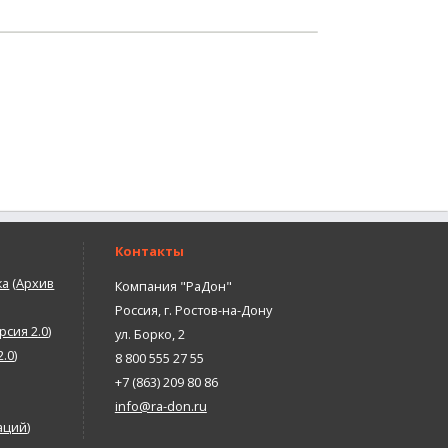
Контакты
ка
(
Архив
Компания "РаДон"
Россия
,
г. Ростов-на-Дону
рсия 2.0
)
ул. Борко, 2
2.0
)
8 800 555 27 55
+7 (863) 209 80 86
info@ra-don.ru
аций
)